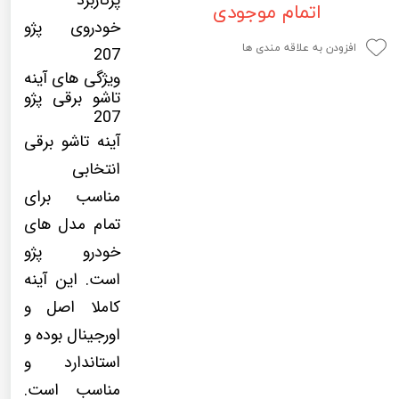
پرکاربرد
اتمام موجودی
لیفان LIFAN
سنسور دنده عقب Sensor
خودروی پژو
رنو RENAULT
دوربین خودرو Car Camera
افزودن به علاقه مندی ها
207
ویژگی های آینه
جک JAC
دوربین ثبت وقایع (CAM
تاشو برقی پژو
207
نیسان NISSAN
پاور ویندوز Power Windows
آینه تاشو برقی
جیلی GEELY
پاور سانروف Power Sunroof
انتخابی
سیتروئن CITROEN
باند و بلندگو و 
مناسب برای
بی ام و BMW
آمپلی فایر خودر
تمام مدل های
خودرو پژو
مرسدس بنز MERCEDES BENZ
طاقچه MDF و 3D عقب خودرو
است. این آینه
کاملا اصل و
اورجینال بوده و
استاندارد و
مناسب است.