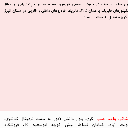
يم سلما سيستم در حوزه تخصصی فروش، نصب، تعمير و پشتيبانی از انواع
مانيتورهای فابريك يا همان DVD فابريك خودروهای داخلی و خارجی در استان البرز
كرج مشغول به فعاليت است.​​​​​​​
نشانی واحد نصب:
کرج، بلوار دانش آموز به سمت ترمینال کلانتری،
دولت آباد، خیابان نشاط، نبش کوچه ابوسعید 10، فروشگاه