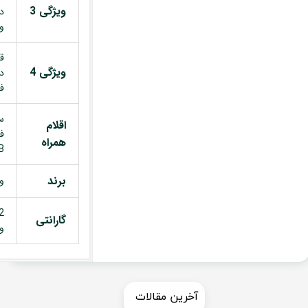
ویژگی 3
د
و 360 
قا
ویژگی 4
د
ف
س
اقلام
ف
همراه
USB
برند
وین
گارانتی
وی
​​آخرین مقالات