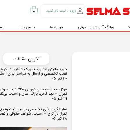
ورود
/
ثبت نام کنید
۰
حساب کاربری من
وبلاگ آموزش و معرفی
درباره ما
تماس با ما
نم
تغییر گذر واژه
سفارشات
خروج از حساب
کاربری
​​آخرین مقالات
خرید مانیتور اندروید فابریک شاهین در کرج و
نصب تخصصی و ارسال به سراسر ایران | سل
۳۰ تیر ۰۵
مرکز نصب تخصصی دوربین ۶۰
تهران – دید کامل، پارک آسان و امنیت بی‌ن
۲۹ تیر ۰۵
نمایندگی مرکزی تخصصی دوربین ثبت وقایع
کمرا) در کرج – امنیت، شواهد حقوقی و نص
۲۸ تیر ۰۵