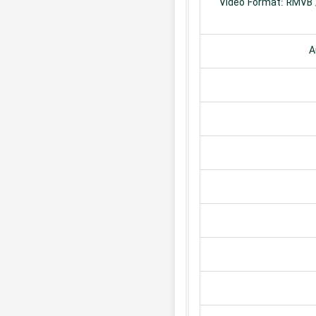
Video Format: RMVB /
A