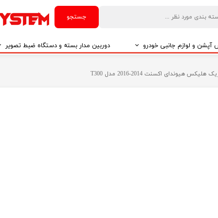
جستجو
آپشن و لوازم جانبی خودرو
دوربین مدار بسته و دستگاه ضبط تصویر
درو
دوربین مدار بسته
لیکس هیوندای اکسنت 2014-2016 مدل T300
درو
دوربین مدار بسته بر اساس تکنولوژی
درو
ایربگ و رابط چرخشی
El
تی مدیا