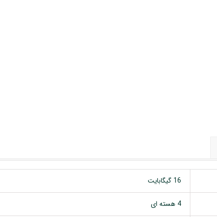
 خودرو
Car 
DASH )
 میدرنج
و
16 گیگابایت
4 هسته ای