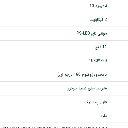
اندروید 10
2 گیگابایت
مولتی تاچ IPS-LED
11 اینچ
720*1080
نامحدود(وضوح 180 درجه ای)
فابریک جای ضبط خودرو
فلز و پلاستیک
دارد