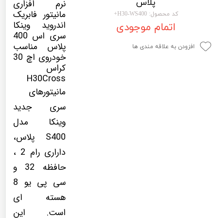
پلاس
نرم افزاری
لیفان LIFAN
سنسور دنده عقب Sensor
مانیتور فابریک
کد محصول: H30-WS400+
اندروید وینکا
اتمام موجودی
رنو RENAULT
دوربین خودرو Car Camera
سری اس 400
پلاس مناسب
جک JAC
دوربین ثبت وقایع (CAM
افزودن به علاقه مندی ها
خودروی اچ 30
نیسان NISSAN
پاور ویندوز Power Windows
کراس
H30Cross
جیلی GEELY
پاور سانروف Power Sunroof
مانیتورهای
سیتروئن CITROEN
باند و بلندگو و 
سری جدید
بی ام و BMW
آمپلی فایر خودر
وینکا مدل
S400 پلاس،
مرسدس بنز MERCEDES BENZ
طاقچه MDF و 3D عقب خودرو
داراری رام 2 ،
حافظه 32 و
سی پی یو 8
هسته ای
است. این