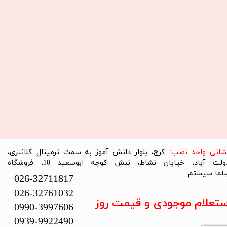
نشانی واحد نصب:
کرج، بلوار دانش آموز به سمت ترمینال کلانتری،
دولت آباد، خیابان نشاط، نبش کوچه ابوسعید 10، فروشگاه
لما سیستم​​​​​​​
026-32711817
026-32761032
ستعلام موجودی و قیمت روز
0990-3997606
0939-9922490