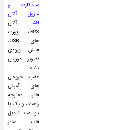
سیمکارت و
ماژول آنتن
4G
، آنتن
GPS، پورت
های USB،
فیش ورودی
تصویر دوربین
دنده
عقب، خروجی
های آمپلی
فایر، دفترچه
راهنما، و یک یا
دو عدد تبدیل
قاب سایز