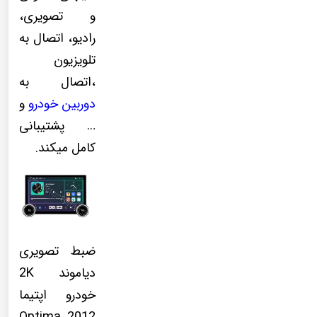
و تصویری،
رادیو، اتصال به
تلویزیون
،اتصال به
دوربین خودرو
و
… پشتیبانی
کامل میکند.
ضبط تصویری
دیاموند 2K
خودرو اپتیما