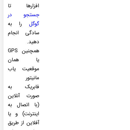
افزارها تا
جستجو در
گوگل
را به
سادگی انجام
دهید.
همچنین GPS
یا همان
موقعیت یاب
مانیتور
فابریک به
صورت آنلاین
(با اتصال به
اینترنت) و یا
آفلاین از طریق