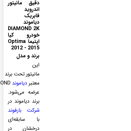
دقیق مانیتور
اندروید
فابریک
دیاموند
DIAMOND 2K
خودرو کیا
اپتیما Optima
2012 - 2015
برند و مدل
این
مانیتور تحت برند
معتبر
دیاموند
MOND
عرضه می‌شود.
برند دیاموند در
شرکت بارفوند
با سابقه‌ای
درخشان در