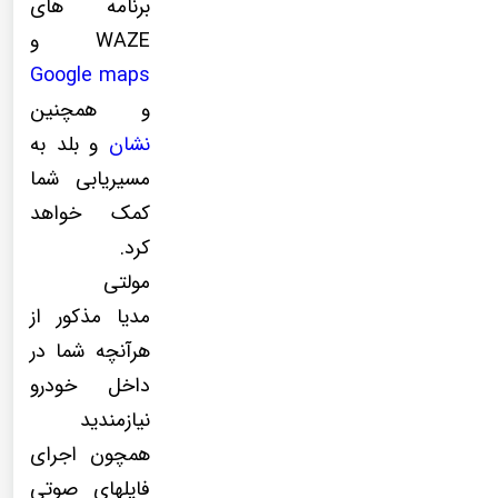
برنامه های
WAZE و
Google maps
و همچنین
نشان
و بلد به
مسیریابی شما
کمک خواهد
کرد.
مولتی
مدیا مذکور از
هرآنچه شما در
داخل خودرو
نیازمندید
همچون اجرای
فایلهای صوتی