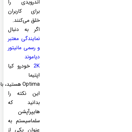
اندرویدی را
برای کاربران
خلق می‌کنند.
اگر به دنبال
نمایندگی معتبر
و رسمی مانیتور
دیاموند
2K
خودرو کیا
اپتیما
Optima هستید، با
این نکته را
بدانید که
هایپرآپشن
سلماسیستم به
عنوان یکی از