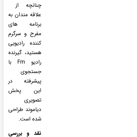
چنانچه از
علاقه مندان به
برنامه های
مفرح و سرگرم
کننده رادیویی
هستید، گیرنده
رادیو Fm با
جستجوی
پیشرفته در
این پخش
تصویری
دیاموند طراحی
شده است.
نقد و بررسی