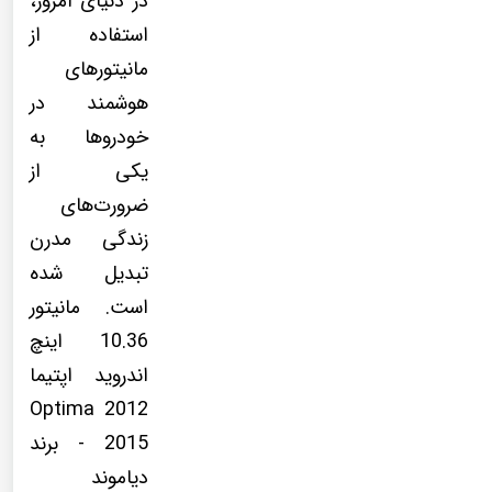
در دنیای امروز،
استفاده از
مانیتورهای
هوشمند در
خودروها به
یکی از
ضرورت‌های
زندگی مدرن
تبدیل شده
است. مانیتور
10.36 اینچ
اندروید اپتیما
Optima 2012
- 2015 برند
دیاموند