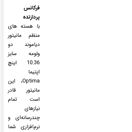
فرکانس
پردازنده
با هسته های
منظم مانیتور
دیاموند دو
ولومه سایز
10.36 اینچ
اپتیما
Optima، این
مانیتور قادر
است تمام
نیازهای
چندرسانه‌ای و
نرم‌افزاری شما