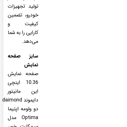
تولید تجهیزات
خودرو، تضمین
کیفیت و
کارایی را به شما
می‌دهد.
سایز صفحه
نمایش
صفحه نمایش
10.36 اینچی
این مانیتور
دایموند daimond
دو ولومه اپتیما
Optima مدل
سیمکارت خور،