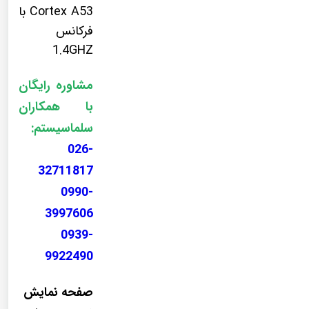
Cortex A53 با
فرکانس
1.4GHZ
مشاوره رایگان
با همکاران
سلماسیستم:
026-
32711817
0990-
3997606
0939-
9922490
صفحه نمایش