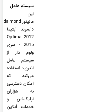
سیستم عامل
این
مانیتور daimond
دایموند اپتیما
Optima 2012
- 2015 سری
ولوم دار از
سیستم عامل
اندروید استفاده
می‌کند که
امکان دسترسی
به هزاران
اپلیکیشن و
خدمات آنلاین