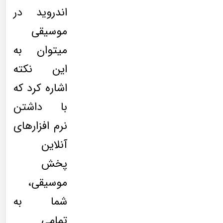
اندروید در
موسیقی
میتوان به
این نکته
اشاره کرد که
با داشتن
نرم افزارهای
آنلاین
پخش
موسیقی،
شما به
تمامی