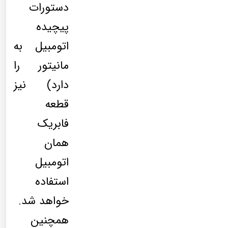
دستورات
پیچیده
اتومبیل به
مانیتور را
دارد) نیز
قطعه
فابریک
همان
اتومبیل
استفاده
خواهد شد.
همچنین