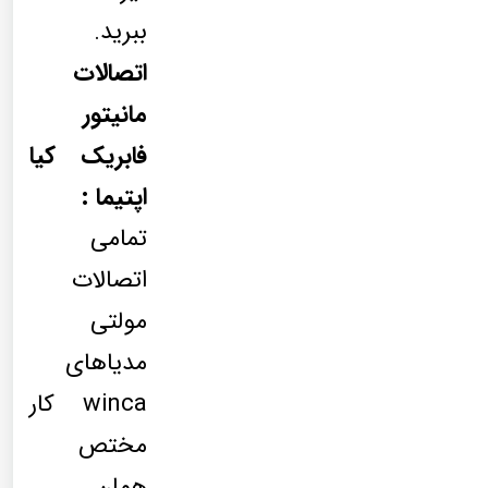
ببرید.
اتصالات
مانیتور
فابریک کیا
اپتیما :
تمامی
اتصالات
مولتی
مدیاهای
winca کار
مختص
همان