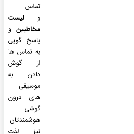
تماس
و
لیست
مخاطبین
و
پاسخ گویی
به تماس ها
از گوش
دادن به
موسیقی
های درون
گوشی
هوشمندتان
نیز لذت