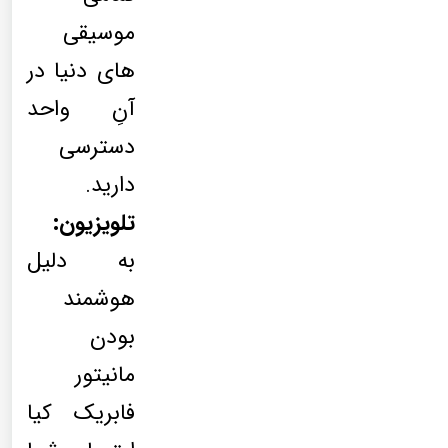
موسیقی
های دنیا در
آنِ واحد
دسترسی
دارید.
تلویزیون:
به دلیل
هوشمند
بودن
مانیتور
فابریک کیا