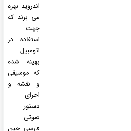
اندروید بهره
می برند که
جهت
استفاده در
اتومبیل
بهینه شده
که موسیقی
و نقشه و
اجرای
دستور
صوتی
فارسی حین