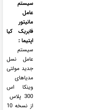
سیستم
عامل
مانیتور
فابریک کیا
اپتیما :
سیستم
عامل نسل
جدید مولتی
مدیاهای
وینکا اس
300 پلاس
از نسخه 10