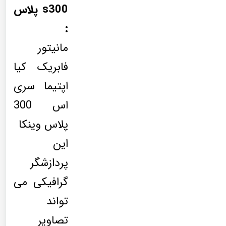
s300 پلاس
:
مانیتور
فابریک کیا
اپتیما سری
اس 300
پلاس وینکا
این
پردازشگر
گرافیکی می
تواند
تصاویر