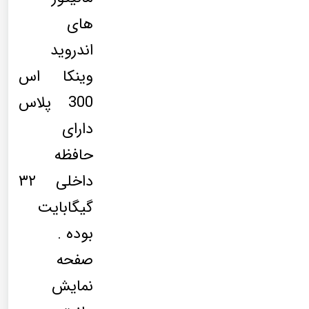
های
اندروید
وینکا اس
300 پلاس
دارای
حافظه
داخلی ۳۲
گیگابایت
بوده .
صفحه
نمایش