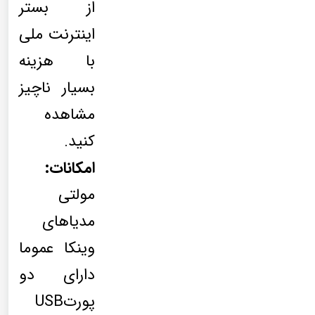
از بستر
اینترنت ملی
با هزینه
بسیار ناچیز
مشاهده
کنید.
امکانات:
مولتی
مدیاهای
وینکا عموما
دارای دو
پورتUSB