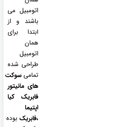
اتومبیل می
باشند و از
ابتدا برای
همان
اتومبیل
طراحی شده
تمامی
سوکت
های مانیتور
فابریک کیا
اپتیما
،فابریک
بوده