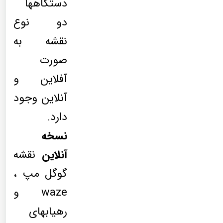
دستگاهها
دو نوع
نقشه به
صورت
آفلاین و
آنلاین وجود
دارد.
نسخه
آنلاین
نقشه
گوگل مپ ،
waze و
رهیابهای