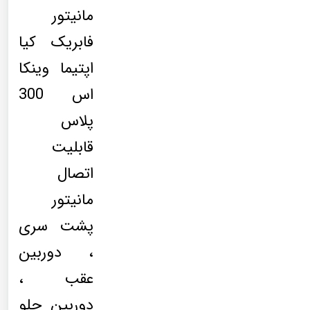
مانیتور
فابریک کیا
اپتیما وینکا
اس 300
پلاس
قابلیت
اتصال
مانیتور
پشت سری
، دوربین
عقب ،
دوربین جلو