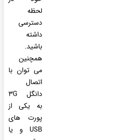
لحظه
دسترسی
داشته
باشید.
همچنین
می توان با
اتصال
دانگل ۳G
به یکی از
پورت های
USB و یا