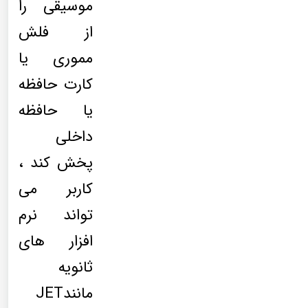
موسیقی را
از فلش
مموری یا
کارت حافظه
یا حافظه
داخلی
پخش کند ،
کاربر می
تواند نرم
افزار های
ثانویه
مانندJET