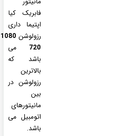
مانیتور
فابریک کیا
اپتیما داری
رزولوشن
1080
720
می
باشد که
بالاترین
رزولوشن در
بین
مانیتورهای
اتومبیل می
باشد.