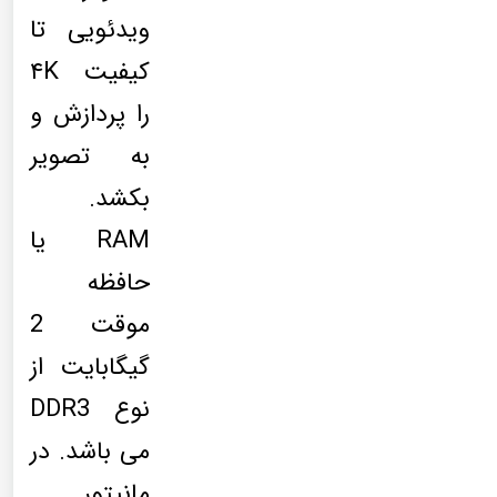
ویدئویی تا
کیفیت ۴K
را پردازش و
به تصویر
بکشد.
RAM یا
حافظه
موقت 2
گیگابایت از
نوع DDR3
می باشد. در
مانیتور