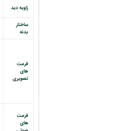
زاویه دید
ساختار
بدنه
فرمت
های
تصویری
فرمت
های
صوتی