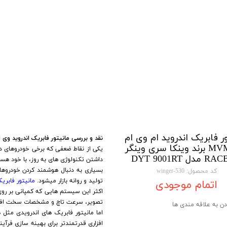
تویوتا TOYOTA
گیرنده دیجیتال
لیفان LIFAN
سنسور دنده عقب Sensor
رنو RENAULT
دوربین خودرو Car Camera
جک JAC
دوربین ثبت وقایع (CAM
نیسان NISSAN
پاور ویندوز Power Windows
جیلی GEELY
پاور سانروف Power Sunroof
سیتروئن CITROEN
باند و بلندگو و
ر فابریک اندروید ام وی ام
نقد و بررسی مانیتور فابریک اندروید وی ام 530 از برند معروف وینکا سری وینگر RACBOX مدل 1RT
530 MVM برند وینکا سری وینگر
یکی از نقاط ضعفی که برخی خودروهای دا
بی ام و BMW
آمپلی فایر خودر
ل DYT 9001RT
داشتن تکنولوژی های به روز، با خود هست
بسیاری به دنبال هوشمند کردن خودروه
مرسدس بنز MERCEDES BENZ
طاقچه MDF و 3D عقب خودرو
کد محصول: 530-winger
تولید و روانه بازار میشود.
مانیتور فابری
اتمام موجودی
اکثر این سیستم هایی که کمپانی بر رو
تصویر، سرعت تاچ و مشخصات سخت افز
دن به علاقه مندی ها
افزاری قدرتمندتر برای بهینه سازی فرآی