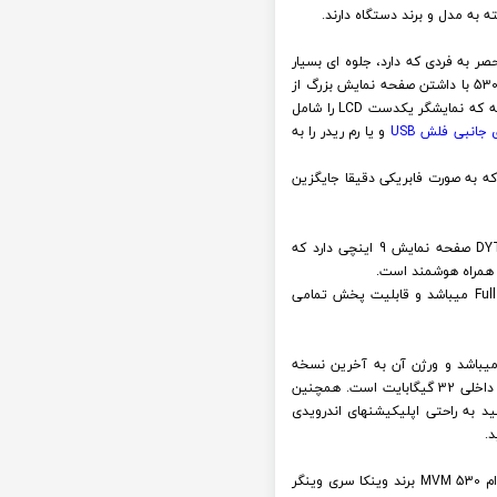
ه به مدل و برند دستگاه دارند.
RACB مدل DYT9001RT با طراحی کاملا فابریک و منحصر به فردی که دارد، جلوه ای بسیار
لوکس و هوشمند به خودروی شما میبخشد. همچنین این مانیتور اندروید وینکا سری وینگر RACBOX مدل DYT9001 ام وی ام 530 با داشتن صفحه نمایش بزرگ از
نوع 11 اینچی (معروف به 9 اینچ) امکان دید مناسب را برای سرنشینان عقب فراهم خواهد کرد. در مدل های فول تاچ تمام صفحه که نمایشگر یکدست LCD را شامل
ی جانبی فلش
USB
و یا رم ریدر را به
ای یک قاب با طراحی کاملا دقیق دارد که به صورت فابریکی دقیقا جایگزین
همانطور که در بالا اشاره شد، مالتی مدیا فابریک اندرویدی وی ام 530 MVM برند وینکا سری وینگر RACBOX مدل DYT9001RT صفحه نمایش 9 اینچی دارد که
ن همراه هوشمند است.
همچنین کیفیت صفحه نمایش این مانیتور وی ام 530 وینکا سری وینگر RACBOX مدل DYT9001RT از نوع فول اچ دی Full HD میباشد و قابلیت پخش تمامی
ی اندرویدی وی ام 530 MVM برند وینکا سری وینگر RACBOX مدل DYT9001RT اندروید میباشد و ورژن آن به آخرین نسخه
شرکت آپدیت شده است. همچنین این دستگاه وینکا سری وینگر RACBOX مدل DYT9001RT دارای Ram 1 گیگابایت و حافظه داخلی 32 گیگابایت است. همچنین
ته ای برخوردار است. بنابراین میتوانید به راحتی اپلیکیشنهای اندرویدی
د.
همانطور که شما بر روی گوشی خودتان از اپلیکیشن های مسیریابی استفاده میکنید، بر روی ضبط تصویری فابریک اندروید وی ام 530 MVM برند وینکا سری وینگر