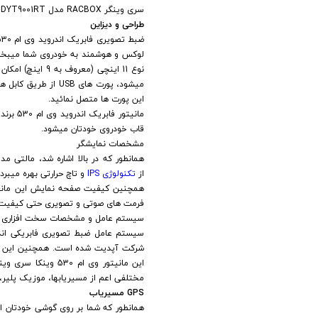
سری وینگر RACBOX مدل DYT9001RT وی ام 530 به نمایشگرهای LCD، تنوع بسیار زیادی از
طراحی و دیزاین
میشود، پورت های USB از طریق کابل های 1 متری از پشت دستگاه به داشبورد خودرو هدایت میشود و شما میتوانید
این پورت ها متصل نمائید.
قاب خودروی خودتان میشود.
مشخصات نمایشگر
از
تکنولوژی
IPS
و تاچ حرارتی بهره میبرد
فرمت های صوتی و تصویری حتی کیفیت های
سیستم عامل و مشخصات سخت افزاری و ن
مختلفی اعم از مسیریابها، موزیک پلیر، وی
GPS مسیریاب