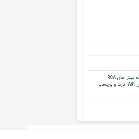
مانیتور, قاب مربوطه, آنتن GPS, سوکت برق فابریک دستگاه, کابل دسته فیش های RCA
(ورودی و خروجی ها), کابل USB, کابل ورودی تصویر, میکروفون, آنتن WiFi, کارت و برچسب