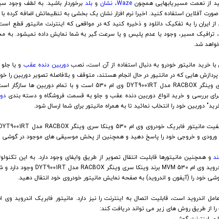
Waze
،
نشان
و
بلد
برخوردار باشید. به لطف وجود سیس
ورت آفلاین استفاده کنید. اخیرا نرم افزار نشان یک بخشی به تنظیماتش اضافه کرده با 
ز ایران را به تفکیک دانلود و ذخیره کنید که در مواقعی که اینترنت مانیتور قطع است،
، ترافیک مسیر، وجود یا عدم پلیس و یا سرعت گیر به شما نمایش داده نمیشود. به مح
خواهد شد.
 با خرید مانیتور خودرو به دنبال استفاده از آن است، نصب
دوربین دنده عقب
و یا جلو 
ردازش هایی که در مانتیور در حال انجام هستند، متوقف و بلافاصله تصویر دوربین را خو
 است، حتی میتوانید پکیج
برای بررسی و خرید انواع دوربین دنده عقب و جلو به قسمت فروشگاه و دسته بندی
دور
ید" دوربین خود را انتخاب نمائید تا به همراه مانیتور برای شما ارسال شود.
ای ورودی و خروجی خود را پاسخ دهید و همچنین از پخش موسیقی های موجود در گوشی خ
د
و همچنین مانیتورها قابلیت انتقال تصویر از طریق وایفای وجود دارد. به این تکنول
قابلیت میرورلینک بر روی مالتی مدیا اندروی
شی خود را (آیفون و اندروید) به صفحه نمایش مانیتور خودروی خود انتقال دهید.