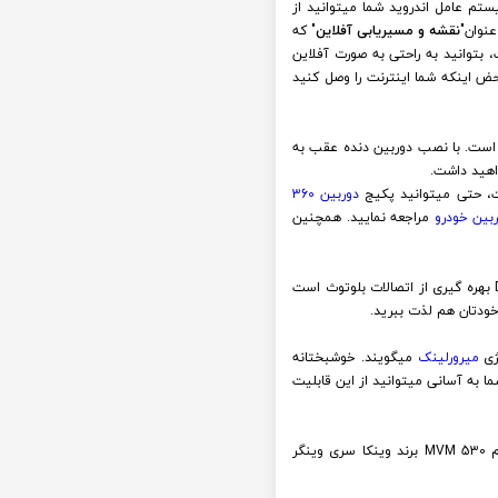
تم عامل اندروید شما میتوانید از
عنوان"
نقشه و مسیریابی آفلاین
" که
 بتوانید به راحتی به صورت آفلاین
ض اینکه شما اینترنت را وصل کنید
است. با نصب دوربین دنده عقب به
اهید داشت.
دوربین 360
بین خودرو
مراجعه نمایید. همچنین
یکی دیگر از قابلیت های کاربردی و با کیفیت مانیتور فابریک خودروی وی ام 530 وینکا سری وینگر RACBOX مدل DYT9001RT بهره گیری از اتصالات بلوتوث است
ودتان هم لذت ببرید.
وژی
میرورلینک
میگویند. خوشبختانه
د وی ام 530 MVM برند وینکا سری وینگر RACBOX مدل DYT9001RT وجود دارد و شما به آسانی میتوانید از این قابلیت
تقریبا هر دستگاهی که دارای سیستم عامل اندروید است، قابلیت اتصال به اینترنت را نیز دارد. مانیتور فابریک اندروید وی ام 530 MVM برند وینکا سری وینگر