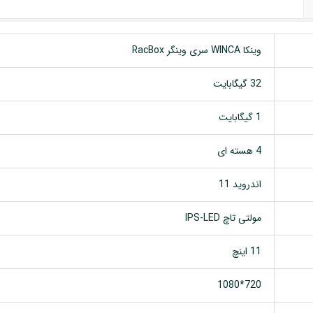
وینکا WINCA سری وینگر RacBox
32 گیگابایت
1 گیگابایت
4 هسته ای
اندروید 11
مولتی تاچ IPS-LED
11 اینچ
720*1080