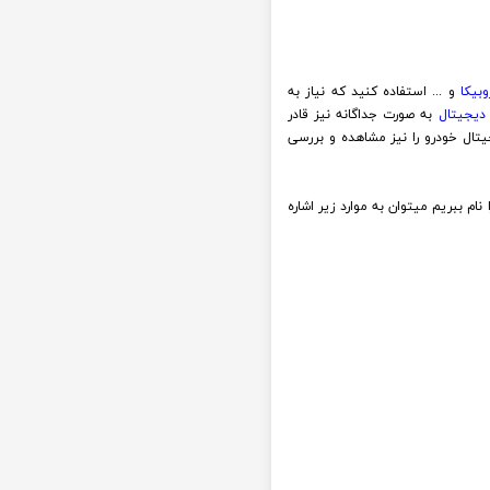
وبیکا
و ... استفاده کنید که نیاز به
 دیجیتال
به صورت جداگانه نیز قادر
یتال خودرو را نیز مشاهده و بررسی
واهیم ورودی و خروجی های مانیتور فابریک اندروید وی ام 530 MVM برند وینکا سری وینگر RACBOX مدل DYT9001RT را نام ببریم میتوان به موارد زیر اشاره