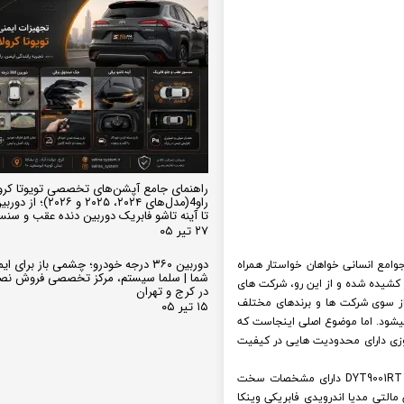
راهنمای جامع آپشن‌های تخصصی تویوتا کرو
تا آینه تاشو فابریک دوربین دنده عقب و سن
۲۷ تیر ۰۵
وامع انسانی خواهان خواستار همراه
دوربین ۳۶۰ درجه خودرو؛ چشمی باز برای
شما | سلما سیستم، مرکز تخصصی فروش نص
ز کشیده شده و از این رو، شرکت های
در کرج و تهران
ز سوی شرکت ها و برندهای مختلف
۱۵ تیر ۰۵
شود. اما موضوع اصلی اینجاست که
وزی دارای محدودیت هایی در کیفیت
اما مانیتور فابریک های اندرویدی مثل همین مانیتور فابریک اندروید وی ام 530 MVM برند وینکا سری وینگر RACBOX مدل DYT9001RT دارای مشخصات سخت
مالتی مدیا اندرویدی فابریکی وینکا