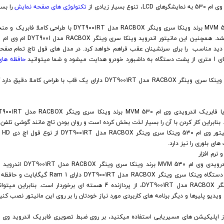
تکنولوژی های صفحه نمایش
را بست
ضبط تصویری فابریک اندروید وی ام 530 MVM برند وینکا سری وینگر OX
حافظه ها
مانیتور فابریک اندروید وی ام 530 برند وینکا سری وینگر RACBOX مدل DYT9001RT دار
. بنابراین کار کردن با آن را بسیار لذت بخش کرده است و روان بودن تاچ مانند گوشی تلف
 بلوری را نیز دارد.
رم افزار
سیستم عامل ضبط تصویری فابریک
این مانیتور وی ام 530 وینکا سری وینگر RACBOX مدل DYT9001RT، از پردازنده 4 هس
دیو پلیرها و دیگر برنامه های کاربردی مورد نیاز خودتان را بر روی این مانیتور نصب کنی