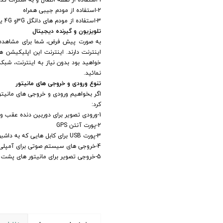
2-استفاده از مودم جیبی همراه
3-استفاده از مودم های دانگل 3Gو 4G یو اس بی
تلویزیون و گیرنده دیجیتال
به صورت پیش فرض، شما برای مشاهده ش
اینترنت دارند. اینترنت این اپلیکیشن 
خواهید بود بدون نیاز به اینترنت، شبک
نمائید.
تنوع ورودی و خروجی های مانیتور
کرد:
1-ورودی تصویر برای دوربین دنده عقب و یا 360 درجه
2-پورت آنتن GPS
3-پورت USB برای کابل هایی که به داشبورد هدایت میشوند
4-خروجی های سیستم صوتی برای آمپلی فایر و ساب
5-خروجی تصویر برای مانیتور های پشت سری