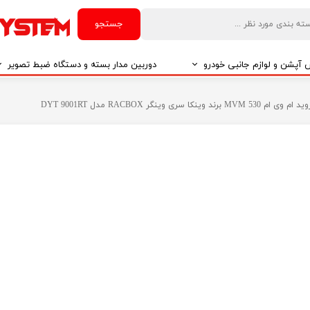
جستجو
آپشن و لوازم جانبی خودرو
دوربین مدار بسته و دستگاه ضبط تصویر
درو
دوربین مدار بسته
کا سری وینگر RACBOX مدل DYT 9001RT
درو
دوربین مدار بسته بر اساس تکنولوژی
درو
ایربگ و رابط چرخشی
El
تی مدیا