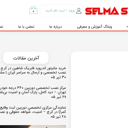
ورود
/
ثبت نام کنید
۰
حساب کاربری من
وبلاگ آموزش و معرفی
درباره ما
تماس با ما
نم
تغییر گذر واژه
سفارشات
خروج از حساب
کاربری
​​آخرین مقالات
خرید مانیتور اندروید فابریک شاهین در کرج و
نصب تخصصی و ارسال به سراسر ایران | سل
۳۰ تیر ۰۵
مرکز نصب تخصصی دوربین ۶۰
تهران – دید کامل، پارک آسان و امنیت بی‌ن
۲۹ تیر ۰۵
نمایندگی مرکزی تخصصی دوربین ثبت وقایع
کمرا) در کرج – امنیت، شواهد حقوقی و نص
۲۸ تیر ۰۵