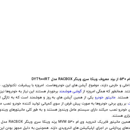
 خودرو
Car 
DASH )
 میدرنج
DYT900
خلی و خارجی دارند، موضوع آپشن های این خودروهاست. امروزه با پیشرفت تکنولوژی، ج
و
ند. همانطور که همگی امروزه از
گوشی هوشمند
برخوردار هستند این نیاز به خودروها نی
ا هستند.
مانیتور خودرو
یکی از همین آپشن های به روز و هوشمند است که به تازگی ا
ک
بر روی برخی خودروها به صورت پیش فرض از سوی کمپانی تولید کننده خودرو نصب می
ی خودرو نصب میکند دارای سیستم عامل ویندوز هستند و به طور کلی مانیتورهای ویند
اری هستند.
ندهای پردازشی در اجرای اپلیکیشن های اندرویدی دارند. همچنین به دلیل مجهز بودن این 