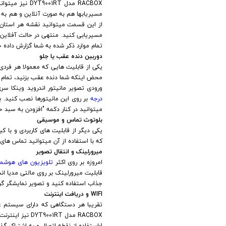
RACBOX مدل DYT9001RT نیز میتوانید از نعمت مسیریابهایی همچون
مسیریابها هم به صورت آنلاین و هم به ص
از این قسمت میتوانید نقشه هر استان ا
مسیریابی کنید. منتهی در حالت آفلاین
تمام موارد ذکر شده به شما گزارش داده 
دوربین دنده عقب یا جلو
یکی از قابلیت هایی که معمولا هر فردی
محض اینکه شما دنده عقب بزنید، تمام پ
ورودی تصویر مانیتور اندروید وینکا سری وینگر RACBOX مدل DYT9001RT وی ام 530 است و با تمام دوربین ها سازگار
درجه
بر روی این مانیتورها نصب کنید. 
میتوانید در کنار دکمه "افزودن به سبد خر
بلوتوث تماس و موسیقی
که با استفاده از آن میتوانید تماس ه
میرورلینک و انتقال تصویر
امروزه بر روی اکثر
تلویزیون های هوشمن
جذاب استفاده کنید و تصویر نمایشگر گو
WIFI و دریافت اینترنت
RACBOX مدل DYT9001RT نیز اینترنت را از طریق روش های زیر می تواند دریافت کند:
1-استفاده از نقطه اتصال و به اشتراک گذاری اینترنت گوشی