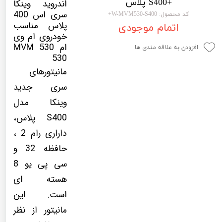
+S400 پلاس
اندروید وینکا
لیفان LIFAN
سنسور دنده عقب Sensor
سری اس 400
کد محصول: W-MVM530-S400+
پلاس مناسب
اتمام موجودی
رنو RENAULT
دوربین خودرو Car Camera
خودروی ام وی
ام 530 MVM
جک JAC
دوربین ثبت وقایع (CAM
افزودن به علاقه مندی ها
530
نیسان NISSAN
پاور ویندوز Power Windows
مانیتورهای
جیلی GEELY
پاور سانروف Power Sunroof
سری جدید
وینکا مدل
سیتروئن CITROEN
باند و بلندگو و 
S400 پلاس،
بی ام و BMW
آمپلی فایر خودر
داراری رام 2 ،
مرسدس بنز MERCEDES BENZ
طاقچه MDF و 3D عقب خودرو
حافظه 32 و
سی پی یو 8
هسته ای
است. این
مانیتور از نظر