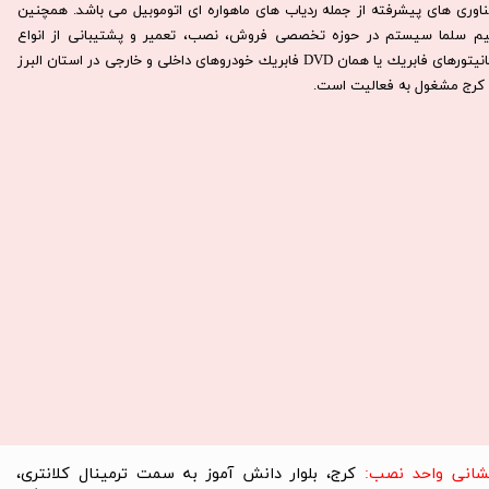
ناوری های پیشرفته از جمله ردیاب های ماهواره ای اتوموبیل می باشد. همچنين
يم سلما سيستم در حوزه تخصصی فروش، نصب، تعمير و پشتيبانی از انواع
مانيتورهای فابريك يا همان DVD فابريك خودروهای داخلی و خارجی در استان البرز
كرج مشغول به فعاليت است.​​​​​​​
نشانی واحد نصب:
کرج، بلوار دانش آموز به سمت ترمینال کلانتری،