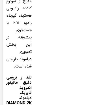
مفرح و سرگرم
کننده رادیویی
هستید، گیرنده
رادیو Fm با
جستجوی
پیشرفته در
این پخش
تصویری
دیاموند طراحی
شده است.
نقد و بررسی
دقیق مانیتور
اندروید
فابریک
دیاموند
DIAMOND 2K