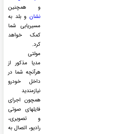
و همچنین
نشان
و بلد به
مسیریابی شما
کمک خواهد
کرد.
مولتی
مدیا مذکور از
هرآنچه شما در
داخل خودرو
نیازمندید
همچون اجرای
فایلهای صوتی
و تصویری،
رادیو، اتصال به