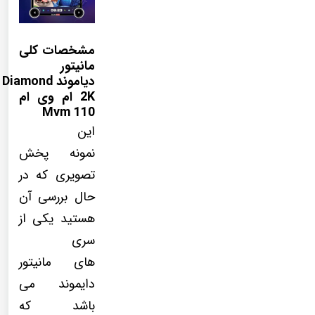
مشخصات کلی
مانیتور
دیاموند Diamond
2K ام وی ام
110 Mvm
این
نمونه پخش
تصویری که در
حال بررسی آن
هستید یکی از
سری
های مانیتور
دایموند می
باشد که