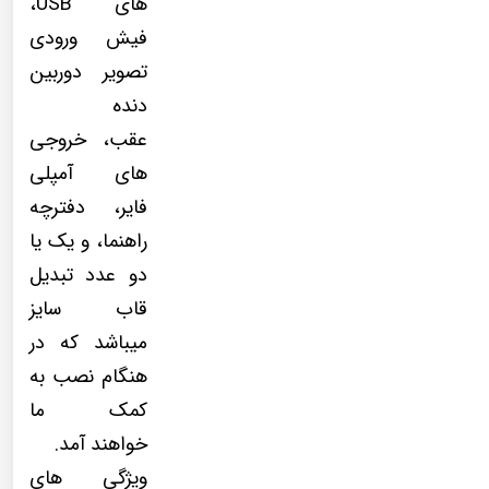
های USB،
فیش ورودی
تصویر دوربین
دنده
عقب، خروجی
های آمپلی
فایر، دفترچه
راهنما، و یک یا
دو عدد تبدیل
قاب سایز
میباشد که در
هنگام نصب به
کمک ما
خواهند آمد.
ویژگی های