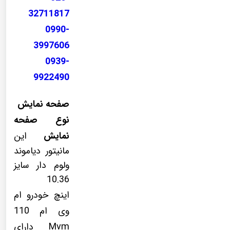
32711817
0990-
3997606
0939-
9922490
صفحه نمایش
نوع صفحه
نمایش
این
مانیتور دیاموند
ولوم دار سایز
10.36
اینچ
خودرو ام
وی ام 110
Mvm دارای