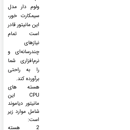
ولوم دار مدل
سیمکارت خور،
این مانیتور قادر
است تمام
نیازهای
چندرسانه‌ای و
نرم‌افزاری شما
را به راحتی
برآورده کند.
هسته های
CPU این
مانیتور دیاموند
شامل موارد زیر
است:
2 هسته