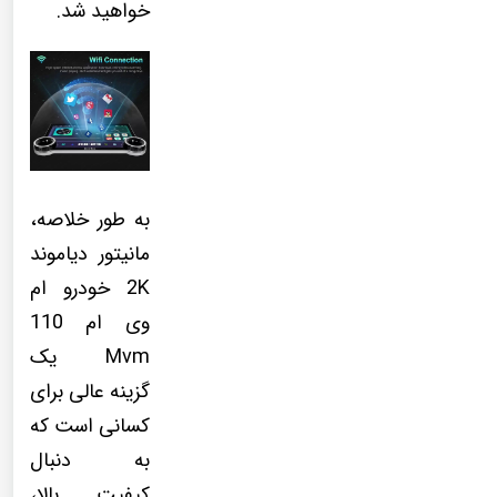
خواهید شد.
به طور خلاصه،
مانیتور دیاموند
2K خودرو ام
وی ام 110
Mvm یک
گزینه عالی برای
کسانی است که
به دنبال
کیفیت بالا،