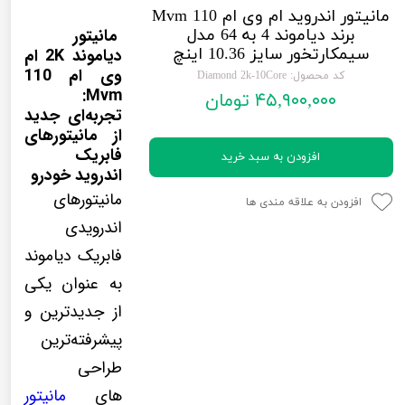
مانیتور اندروید ام وی ام 110 Mvm
لیفان LIFAN
سنسور دنده عقب Sensor
مانیتور
برند دیاموند 4 به 64 مدل
رنو RENAULT
دوربین خودرو Car Camera
سیمکارتخور سایز 10.36 اینچ
دیاموند 2K ام
وی ام 110
کد محصول: Diamond 2k-10Core
جک JAC
دوربین ثبت وقایع (CAM
Mvm:
۴۵,۹۰۰,۰۰۰ تومان
تجربه‌ای جدید
نیسان NISSAN
پاور ویندوز Power Windows
از مانیتورهای
فابریک
جیلی GEELY
پاور سانروف Power Sunroof
افزودن به سبد خرید
اندروید خودرو
سیتروئن CITROEN
باند و بلندگو و 
مانیتورهای
افزودن به علاقه مندی ها
بی ام و BMW
آمپلی فایر خودر
اندرویدی
فابریک دیاموند
مرسدس بنز MERCEDES BENZ
طاقچه MDF و 3D عقب خودرو
به عنوان یکی
از جدیدترین و
پیشرفته‌ترین
طراحی
های
مانیتور