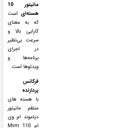
مانیتور 10
هسته‌ای
است
که به معنای
کارایی بالا و
سرعت بی‌نظیر
در اجرای
برنامه‌ها و
ویدئوها است.
فرکانس
پردازنده
با هسته های
منظم مانیتور
دیاموند ام وی
ام 110 Mvm