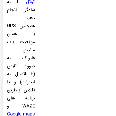
گوگل
را به
سادگی انجام
دهید.
همچنین GPS
یا همان
موقعیت یاب
مانیتور
فابریک به
صورت آنلاین
(با اتصال به
اینترنت) و یا
آفلاین از طریق
برنامه های
WAZE و
Google maps