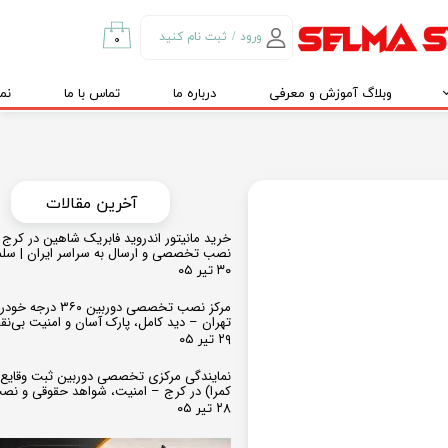
ورود
/
ثبت نام کنید
۰
حساب کاربری من
وبلاگ آموزش و معرفی
درباره ما
تماس با ما
نم
تغییر گذر واژه
سفارشات
خروج از حساب
کاربری
​​آخرین مقالات
خرید مانیتور اندروید فابریک شاهین در کرج و
نصب تخصصی و ارسال به سراسر ایران | سل
۳۰ تیر ۰۵
مرکز نصب تخصصی دوربین ۶۰
تهران – دید کامل، پارک آسان و امنیت بی‌ن
۲۹ تیر ۰۵
نمایندگی مرکزی تخصصی دوربین ثبت وقایع
کمرا) در کرج – امنیت، شواهد حقوقی و نص
۲۸ تیر ۰۵