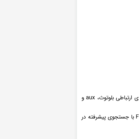
ضبط تصویری دیاموند 2K رنو ال نود L90 تمامی فرمت های موسیقی و ویدیویی را از راه های ارتباطی بلوتوث، aux و
چنانچه از علاقه مندان به برنامه های مفرح و سرگرم کننده رادیویی هستید، گیرنده رادیو Fm با جستجوی پیشرفته در