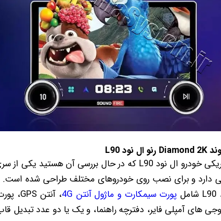
ود L90
این نمونه پخش تصویری فابریکی خودرو ال نود L90 که در حال بررسی آ
ه نمایشگر 10.36 اینچی دارد و برای نصب روی خودروهای مختلف طراحی شده است.
پورت سیمکارت و ماژول آنتن 4G
ی های آمپلی فایر، دفترچه راهنما، و یک یا دو عدد تبدیل قاب 