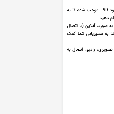
ویژگی های پرکاربردی چون Wifi در داخل این پخش اندروید Diamond 2K خودرو رنو ال نود L90 موجب شده تا به
م دهید.
همچنین GPS یا همان موقعیت یاب مانیتور دایموند دو ولومه سیمکارتخور فابریک ال نود L90 به صورت آنلاین (با اتصال
د به مسیریابی شما کمک
تصویری، رادیو، اتصال به