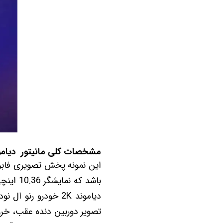
مشخصات کلی مانیتور دیاموند Diamond 2K رنو ال ن
باشد ک
دیاموند 2K خودرو رنو ال نود L90 شامل
تصویر دوربین دنده عقب، خروج