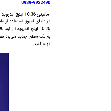
0939-9922490
مانیتور 10.36 اینچ اندروید رنو ال نود L90 برند دیاموند 4 گیگ رم 64 گیگ حافظه داخلی سیم کارت خور
در دنیای امروز، استفاده از 
به یک سطح جدید می‌برد همچن
تهیه کنید
.