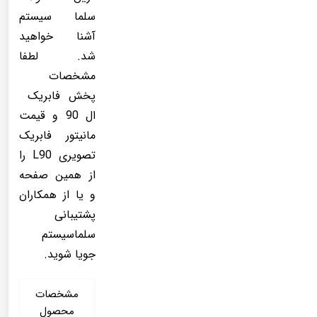
سلما سیستم
آشنا خواهید
شد. لطفا
مشخصات
پخش فابریک
ال 90 و قیمت
مانیتور فابریک
تصویری L90 را
از همین صفحه
و یا از همکاران
پشتیبانی
سلماسیستم
جویا شوید.
مشخصات
محصول