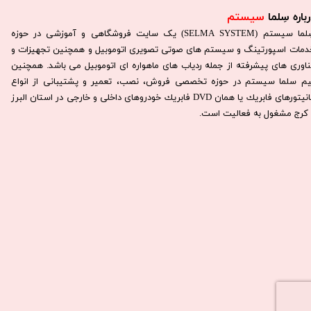
باره سِلما
سیستم​​​​​​​
سِلما سيستم (SELMA SYSTEM) یک سایت فروشگاهی و آموزشی در حوزه
دمات اسپورتینگ و سیستم های صوتی تصویری اتوموبیل و همچنین تجهیزات و
ناوری های پیشرفته از جمله ردیاب های ماهواره ای اتوموبیل می باشد. همچنين
يم سلما سيستم در حوزه تخصصی فروش، نصب، تعمير و پشتيبانی از انواع
مانيتورهای فابريك يا همان DVD فابريك خودروهای داخلی و خارجی در استان البرز
كرج مشغول به فعاليت است.​​​​​​​