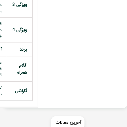
ویژگی 3
د
و 360 
قا
ویژگی 4
د
ف
برند
آل
س
اقلام
ف
همراه
USB
گارانتی
ت
​​آخرین مقالات