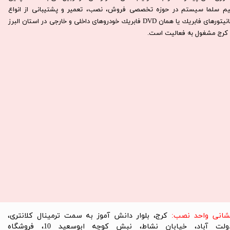
يم سلما سيستم در حوزه تخصصی فروش، نصب، تعمير و پشتيبانی از انواع
مانيتورهای فابريك يا همان DVD فابريك خودروهای داخلی و خارجی در استان البرز
كرج مشغول به فعاليت است.​​​​​​​
نشانی واحد نصب:
کرج، بلوار دانش آموز به سمت ترمینال کلانتری،
دولت آباد، خیابان نشاط، نبش کوچه ابوسعید 10، فروشگاه