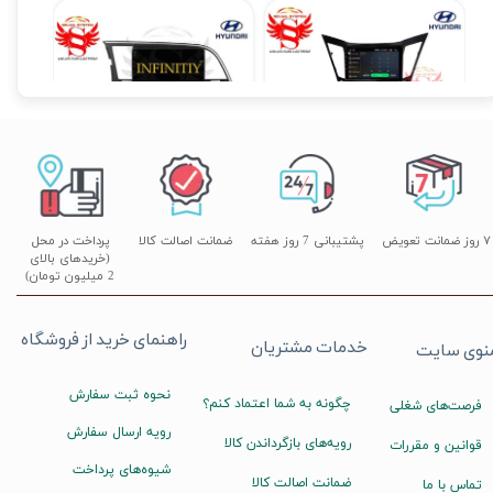
مانیتور فابریک اندروید سوناتا YF فول تاچ مدل Zen4
مانیتور فابریک اندروید هیوندای النترا 2016 اینفینیتی فولتاچ مدل TP1
۱۳,۹۰۰,۰۰۰ تومان
۱۴,۹۰۰,۰۰۰ تومان
۷ روز ضمانت تعویض
پشتیبانی 7 روز هفته
ضمانت اصالت کالا
پرداخت در محل
(خریدهای بالای
2 میلیون تومان)
راهنمای خرید از فروشگاه
خدمات مشتریان
نوی سایت
نحوه ثبت سفارش
چگونه به شما اعتماد کنم؟
فرصت‌های شغلی
رویه ارسال سفارش
رویه‌های بازگرداندن کالا
قوانین و مقررات
شیوه‌های پرداخت
ضمانت اصالت کالا
تماس با ما