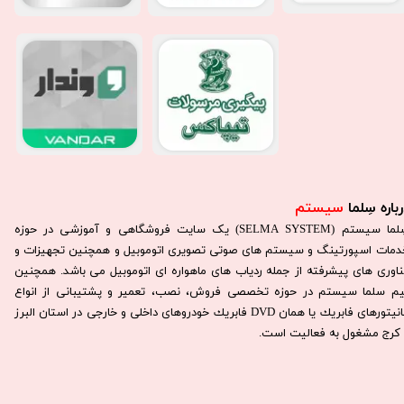
باره سِلما
سیستم​​​​​​​
سِلما سيستم (SELMA SYSTEM) یک سایت فروشگاهی و آموزشی در حوزه
دمات اسپورتینگ و سیستم های صوتی تصویری اتوموبیل و همچنین تجهیزات و
ناوری های پیشرفته از جمله ردیاب های ماهواره ای اتوموبیل می باشد. همچنين
يم سلما سيستم در حوزه تخصصی فروش، نصب، تعمير و پشتيبانی از انواع
مانيتورهای فابريك يا همان DVD فابريك خودروهای داخلی و خارجی در استان البرز
كرج مشغول به فعاليت است.​​​​​​​