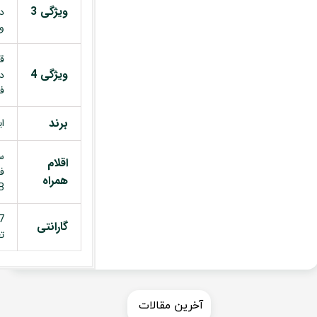
ویژگی 3
د
و 360 
قا
ویژگی 4
د
ف
برند
این
س
اقلام
ف
همراه
USB
گارانتی
ت
​​آخرین مقالات