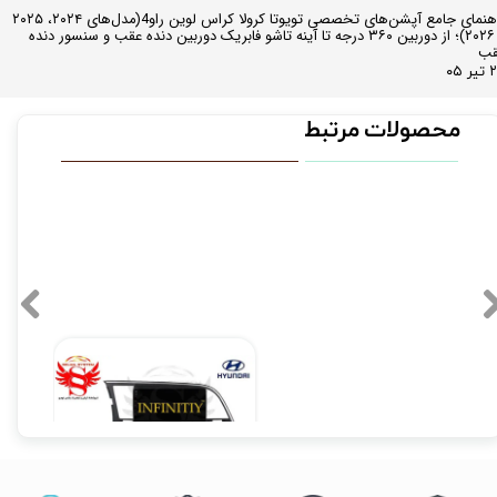
راهنمای جامع آپشن‌های تخصصی تویوتا کرولا کراس لوین راو4(مدل‌های ۲۰۲۴، ۲۰۲۵
و ۲۰۲۶)؛ از دوربین ۳۶۰ درجه تا آینه تاشو فابریک دوربین دنده عقب و سنسور دنده
قب
ر ۰۵
محصولات مرتبط
مانیتور فابریک اندروید هیوندای النترا 2016 اینفینیتی فولتاچ مدل TP1
۱۴,۹۰۰,۰۰۰ تومان