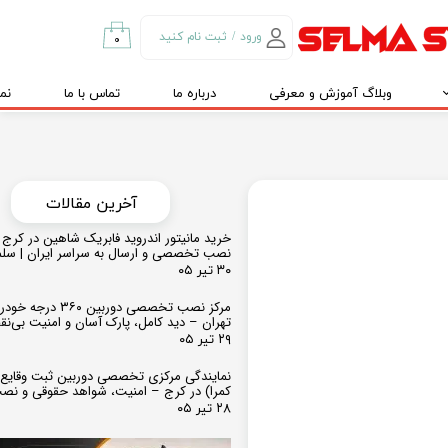
ورود
/
ثبت نام کنید
۰
حساب کاربری من
وبلاگ آموزش و معرفی
درباره ما
تماس با ما
نم
تغییر گذر واژه
سفارشات
خروج از حساب
کاربری
​​آخرین مقالات
خرید مانیتور اندروید فابریک شاهین در کرج و
نصب تخصصی و ارسال به سراسر ایران | سل
۳۰ تیر ۰۵
مرکز نصب تخصصی دوربین ۶۰
تهران – دید کامل، پارک آسان و امنیت بی‌ن
۲۹ تیر ۰۵
نمایندگی مرکزی تخصصی دوربین ثبت وقایع
کمرا) در کرج – امنیت، شواهد حقوقی و نص
۲۸ تیر ۰۵