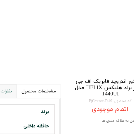
تویوتا TOYOTA
گیرنده دیجیتال
لیفان LIFAN
سنسور دنده عقب Sensor
رنو RENAULT
دوربین خودرو Car Camera
جک JAC
دوربین ثبت وقایع (CAM
نیسان NISSAN
پاور ویندوز Power Windows
جیلی GEELY
پاور سانروف Power Sunroof
سیتروئن CITROEN
باند و بلندگو و
ور اندروید فابریک اف جی
کروزر برند هلیکس HELIX مدل
بی ام و BMW
آمپلی فایر خودر
مشخصات محصول
نظرات
T440UI
مرسدس بنز MERCEDES BENZ
طاقچه MDF و 3D عقب خودرو
کد محصول: FjCrouser-T440
اتمام موجودی
برند
دن به علاقه مندی ها
حافظه داخلی