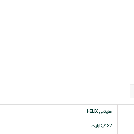
 خودرو
Car 
DASH )
 میدرنج
و
هلیکس HELIX
32 گیگابایت