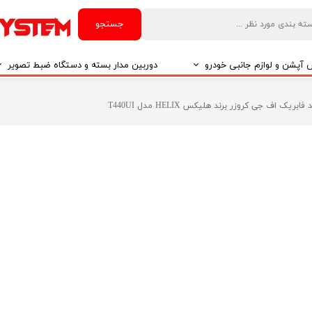
جستجو
آپشن و لوازم جانبی خودرو
دوربین مدار بسته و دستگاه ضبط تصویر
درو
دوربین مدار بسته
ابریک اف جی کروزر برند هلیکس HELIX مدل T440UI
درو
دوربین مدار بسته بر اساس تکنولوژی
درو
ایربگ و رابط چرخشی
El
تی مدیا