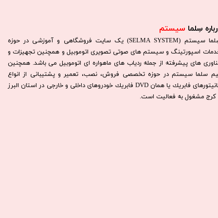
باره سِلما
سیستم​​​​​​​
سِلما سيستم (SELMA SYSTEM) یک سایت فروشگاهی و آموزشی در حوزه
دمات اسپورتینگ و سیستم های صوتی تصویری اتوموبیل و همچنین تجهیزات و
ناوری های پیشرفته از جمله ردیاب های ماهواره ای اتوموبیل می باشد. همچنين
يم سلما سيستم در حوزه تخصصی فروش، نصب، تعمير و پشتيبانی از انواع
مانيتورهای فابريك يا همان DVD فابريك خودروهای داخلی و خارجی در استان البرز
كرج مشغول به فعاليت است.​​​​​​​