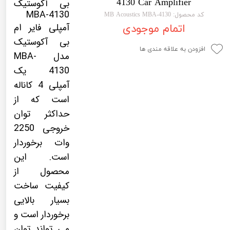
4130 Car Amplifier
بی آکوستیک
لیفان LIFAN
سنسور دنده عقب Sensor
MBA-4130
کد محصول: MB Acoustics MBA-4130
آمپلی فایر ام
اتمام موجودی
رنو RENAULT
دوربین خودرو Car Camera
بی آکوستیک
جک JAC
دوربین ثبت وقایع (CAM
افزودن به علاقه مندی ها
مدل MBA-
نیسان NISSAN
پاور ویندوز Power Windows
4130 یک
آمپلی 4 کاناله
جیلی GEELY
پاور سانروف Power Sunroof
است که از
سیتروئن CITROEN
باند و بلندگو و 
حداکثر توان
بی ام و BMW
آمپلی فایر خودر
خروجی 2250
وات برخوردار
مرسدس بنز MERCEDES BENZ
طاقچه MDF و 3D عقب خودرو
است. این
محصول از
کیفیت ساخت
بسیار بالایی
برخوردار است و
می تواند توان