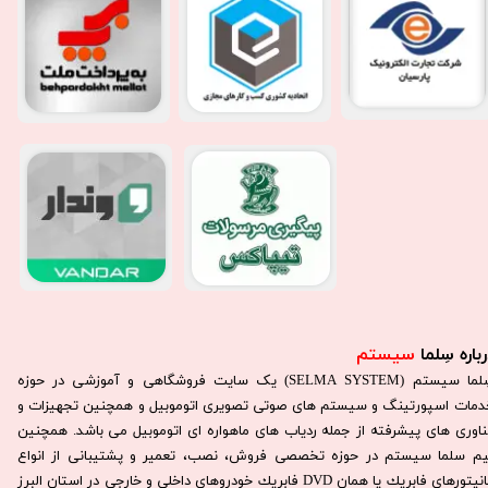
باره سِلما
سیستم​​​​​​​
سِلما سيستم (SELMA SYSTEM) یک سایت فروشگاهی و آموزشی در حوزه
دمات اسپورتینگ و سیستم های صوتی تصویری اتوموبیل و همچنین تجهیزات و
ناوری های پیشرفته از جمله ردیاب های ماهواره ای اتوموبیل می باشد. همچنين
يم سلما سيستم در حوزه تخصصی فروش، نصب، تعمير و پشتيبانی از انواع
مانيتورهای فابريك يا همان DVD فابريك خودروهای داخلی و خارجی در استان البرز