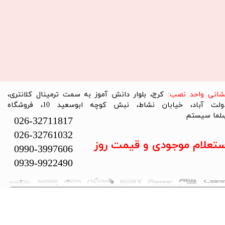
نشانی واحد نصب:
کرج، بلوار دانش آموز به سمت ترمینال کلانتری،
دولت آباد، خیابان نشاط، نبش کوچه ابوسعید 10، فروشگاه
لما سیستم​​​​​​​
026-32711817
026-32761032
ستعلام موجودی و قیمت روز
0990-3997606
0939-9922490
تمام حقوق این سایت متعلق به فروشگاه سلما سیستم می‌باشد.