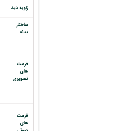
زاویه دید
ساختار
بدنه
فرمت
های
تصویری
فرمت
های
صوتی