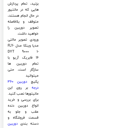
بزنید، تمام پردازش
هایی که در مانتیور
در حال انجام هستند،
متوقف و بلافاصله
تصویر دوربین را
خواهید داشت.
ورودی تصویر مالتی
مدیا وینکا مدل FLY-
DYT 9000 1-
16 فابریک آریو با
تمام دوربین ها
سازگار است، حتی
میتوانید
پکیج
دوربین 360
درجه
بر روی این
مانیتورها نصب کنید.
برای بررسی و خرید
انواع دوربین دنده
عقب و جلو به
قسمت فروشگاه و
دسته بندی
دوربین