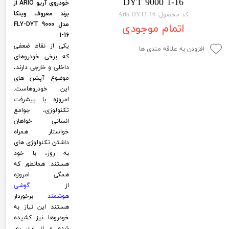
DYT 9000 1-16
خودروی آریو ARIO از
لیفان LIFAN
سنسور دنده عقب Sensor
برند معروف وینکا
کد محصول: Ario-DYT1-16
مدل FLY-DYT 9000
اتمام موجودی
رنو RENAULT
دوربین خودرو Car Camera
1-16
یکی از نقاط ضعفی
جک JAC
دوربین ثبت وقایع (CAM
افزودن به علاقه مندی ها
که برخی خودروهای
نیسان NISSAN
پاور ویندوز Power Windows
داخلی و خارجی دارند،
موضوع آپشن های
جیلی GEELY
پاور سانروف Power Sunroof
این خودروهاست.
امروزه با پیشرفت
سیتروئن CITROEN
باند و بلندگو و 
تکنولوژی، جوامع
انسانی خواهان
بی ام و BMW
آمپلی فایر خودر
خواستار همراه
داشتن تکنولوژی های
مرسدس بنز MERCEDES BENZ
طاقچه MDF و 3D عقب خودرو
به روز، با خود
هستند. همانطور که
همگی امروزه
از
گوشی
هوشمند
برخوردار
هستند این نیاز به
خودروها نیز کشیده
شده و از این رو،