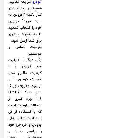
خودرو
مراجعه نمایید.
همچنین میتوانید در
کنار دکمه "افزودن به
سبد خرید" دوربین
خود را انتخاب نمائید
تا به همراه مانتیور
برای شما ارسل شود.
بلوتوث تماس و
موسیقی
یکی دیگر از قابلیت
های کاربردی و با
کیفیت مالتی مدیا
فابریک خودروی آریو
از برند معروف وینکا
مدل FLY-DYT 9000
1-16 بهره گیری از
اتصالات بلوتوث است
که با استفاده از آن
میتوانید تماس های
ورودی و خروجی خود
را پاسخ دهید و
همچنین از پخش