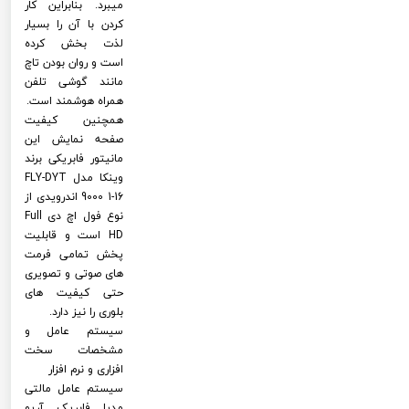
میبرد. بنابراین کار
کردن با آن را بسیار
لذت بخش کرده
است و روان بودن تاچ
مانند گوشی تلفن
همراه هوشمند است.
همچنین کیفیت
صفحه نمایش این
مانیتور فابریکی برند
وینکا مدل FLY-DYT
9000 1-16 اندرویدی از
نوع فول اچ دی Full
HD است و قابلیت
پخش تمامی فرمت
های صوتی و تصویری
حتی کیفیت های
بلوری را نیز دارد.
سیستم عامل و
مشخصات سخت
افزاری و نرم افزار
سیستم عامل مالتی
مدیا فابریک آریو