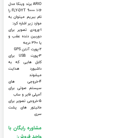
ARIO برند وینکا مدل
FLY-DYT 9000 1-16 را
نام ببریم میتوان به
موارد زیر اشاره کرد:
1-ورودی تصویر برای
دوربین دنده عقب و
یا 360 درجه
2-پورت آنتن GPS
3-پورت USB برای
کابل هایی که به
داشبورد هدایت
میشوند
4-خروجی های
سیستم صوتی برای
آمپلی فایر و ساب
5-خروجی تصویر برای
مانیتور های پشت
سری
مشاوره رایگان با
واحد فروش: