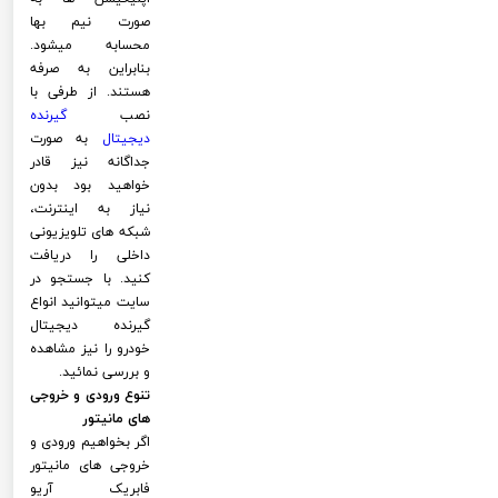
صورت نیم بها
محسابه میشود.
بنابراین به صرفه
هستند. از طرفی با
نصب
گیرنده
دیجیتال
به صورت
جداگانه نیز قادر
خواهید بود بدون
نیاز به اینترنت،
شبکه های تلویزیونی
داخلی را دریافت
کنید. با جستجو در
سایت میتوانید انواع
گیرنده دیجیتال
خودرو را نیز مشاهده
و بررسی نمائید.
تنوع ورودی و خروجی
های مانیتور
اگر بخواهیم ورودی و
خروجی های مانیتور
فابریک آریو