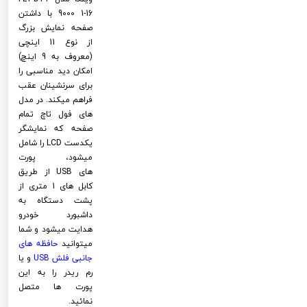
9000 1-16 با داشتن
صفحه نمایش بزرگ
از نوع 11 اینچی
(معروف به 9 اینچ)
امکان دید مناسبی را
برای سرنشینان عقب
فراهم میکند. در مدل
های فول تاچ تمام
صفحه که نمایشگر
یکدست LCD را شامل
میشود، پورت
های USB از طریق
کابل های 1 متری از
پشت دستگاه به
داشبورد خودرو
هدایت میشود و شما
میتوانید
حافظه های
جانبی فلش
USB
و یا
رم ریدر را به این
پورت ها متصل
نمائید.