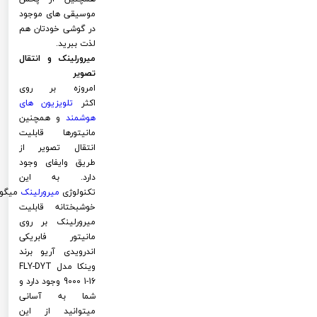
موسیقی های موجود
در گوشی خودتان هم
لذت ببرید.
میرورلینک و انتقال
تصویر
امروزه بر روی
اکثر
تلویزیون های
هوشمند
و همچنین
مانیتورها قابلیت
انتقال تصویر از
طریق وایفای وجود
دارد. به این
تکنولوژی
میرورلینک
میگوی
خوشبختانه قابلیت
میرورلینک بر روی
مانیتور فابریکی
اندرویدی آریو برند
وینکا مدل FLY-DYT
9000 1-16 وجود دارد و
شما به آسانی
میتوانید از این