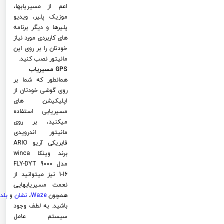
اعم از مسیریابها،
موزیک پلیر، ویدیو
پلیرها و دیگر برنامه
های کاربردی مورد نیاز
خودتان را بر روی این
مانیتور نصب کنید.
GPS مسیریاب
همانطور که شما بر
روی گوشی خودتان از
اپلیکیشن های
مسیریابی استفاده
میکنید، بر روی
مانیتور اندرویدی
فابریکی آریو ARIO
برند وینکا winca
مدل FLY-DYT 9000
1-16 نیز میتوانید از
نعمت مسیریابهایی
همچون
Waze
،
نشان
و
بلد
باشید. به لطف وجود
سیستم عامل