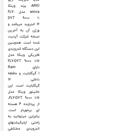
ARIO برند وینکا
winca مدل FLY-
DYT 9000 1-
16 اندروید میباشد و
ورژن آن به آخرین
نسخه شرکت آپدیت
شده است. همچنین
این دستگاه اندرویدی
فابریکی وینکا مدل
FLY-DYT 9000 1-16
دارای Ram
1 گیگابایت و حافظه
داخلی 16
گیگابایت است. این
مانیتور وینکا مدل
FLY-DYT 9000 1-16،
از پردازنده 4 هسته
ای برخوردار است.
بنابراین میتوانید به
راحتی اپلیکیشنهای
اندرویدی مختلفی