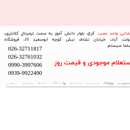
نشانی واحد نصب:
کرج، بلوار دانش آموز به سمت ترمینال کلانتری،
دولت آباد، خیابان نشاط، نبش کوچه ابوسعید 10، فروشگاه
لما سیستم​​​​​​​
026-32711817
026-32761032
ستعلام موجودی و قیمت روز
0990-3997606
0939-9922490
تمام حقوق این سایت متعلق به فروشگاه سلما سیستم می‌باشد.