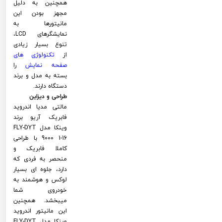
همچنین به دلیل
مجهز بودن این
مانیتورها به
نمایشگرهای LCD،
تنوع بسیار زیادی
از
تکنولوژی های
صفحه نمایش
را
بسته به مدل و برند
دستگاه دارند.
طراحی و دیزاین
مالتی مدیا اندروید
فابریک آریو برند
وینکا مدل FLY-DYT
9000 1-16 با طراحی
کاملا فابریک و
منحصر به فردی که
دارد، جلوه ای بسیار
لوکس و هوشمند به
خودروی شما
میبخشد. همچنین
این مانیتور اندروید
وینکا مدل FLY-DYT