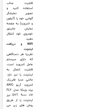
قابلیت جذاب
استفاده کنید و
تصویر نمایشگر
گوشی خود را (آیفون
و اندروید) به صفحه
نمایش مانیتور
خودروی خود انتقال
دهید.
WIFI و دریافت
اینترنت
تقریبا هر دستگاهی
که دارای سیستم
عامل اندروید است،
قابلیت اتصال به
اینترنت را نیز دارد.
مالتی مدیا فابریک
اندروید آریو ARIO
برند وینکا مدل FLY-
DYT 9000 1-16 نیز
اینترنت را از طریق
روش های زیر می