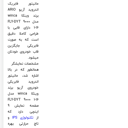
مانیتور فابریک
اندروید آریو ARIO
برند وینکا winca
مدل FLY-DYT 9000
1-16 دارای قابی با
طراحی کاملا دقیق
است که به صورت
فابریکی جایگزین
قاب خودروی خودتان
میشود.
مشخصات نمایشگر
همانطور که در بالا
اشاره شد، مانیتور
اندروید فابریکی
خودروی آریو برند
وینکا winca مدل
FLY-DYT 9000 1-16
صفحه نمایش 9
اینچی دارد که
از
تکنولوژی
IPS
و
تاچ حرارتی بهره