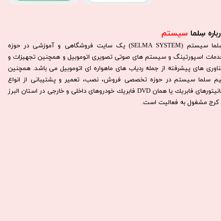
باره سِلما
سیستم​​​​​​​
سِلما سيستم (SELMA SYSTEM) یک سایت فروشگاهی و آموزشی در حوزه
دمات اسپورتینگ و سیستم های صوتی تصویری اتوموبیل و همچنین تجهیزات و
ناوری های پیشرفته از جمله ردیاب های ماهواره ای اتوموبیل می باشد. همچنين
يم سلما سيستم در حوزه تخصصی فروش، نصب، تعمير و پشتيبانی از انواع
مانيتورهای فابريك يا همان DVD فابريك خودروهای داخلی و خارجی در استان البرز
كرج مشغول به فعاليت است.​​​​​​​