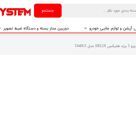
جستجو
آپشن و لوازم جانبی خودرو
دوربین مدار بسته و دستگاه ضبط تصویر
درو
دوربین مدار بسته
ل T440UI
درو
دوربین مدار بسته بر اساس تکنولوژی
درو
ایربگ و رابط چرخشی
El
تی مدیا