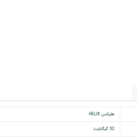
 خودرو
Car 
DASH )
 میدرنج
و
هلیکس HELIX
32 گیگابایت