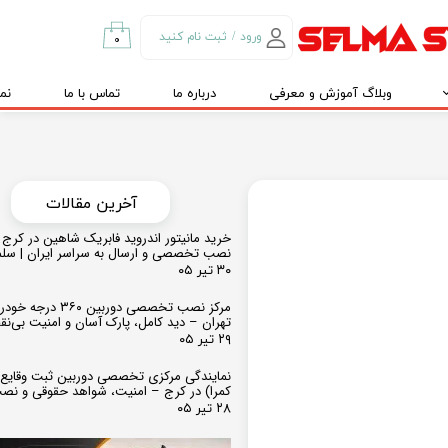
ورود
/
ثبت نام کنید
۰
حساب کاربری من
وبلاگ آموزش و معرفی
درباره ما
تماس با ما
نم
تغییر گذر واژه
سفارشات
خروج از حساب
کاربری
​​آخرین مقالات
خرید مانیتور اندروید فابریک شاهین در کرج و
نصب تخصصی و ارسال به سراسر ایران | سل
۳۰ تیر ۰۵
مرکز نصب تخصصی دوربین ۶۰
تهران – دید کامل، پارک آسان و امنیت بی‌ن
۲۹ تیر ۰۵
نمایندگی مرکزی تخصصی دوربین ثبت وقایع
کمرا) در کرج – امنیت، شواهد حقوقی و نص
۲۸ تیر ۰۵