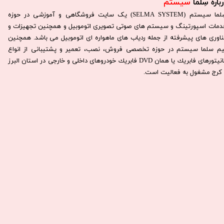
باره سِلما
سیستم​​​​​​​
سِلما سيستم (SELMA SYSTEM) یک سایت فروشگاهی و آموزشی در حوزه
دمات اسپورتینگ و سیستم های صوتی تصویری اتوموبیل و همچنین تجهیزات و
ناوری های پیشرفته از جمله ردیاب های ماهواره ای اتوموبیل می باشد. همچنين
يم سلما سيستم در حوزه تخصصی فروش، نصب، تعمير و پشتيبانی از انواع
مانيتورهای فابريك يا همان DVD فابريك خودروهای داخلی و خارجی در استان البرز
كرج مشغول به فعاليت است.​​​​​​​