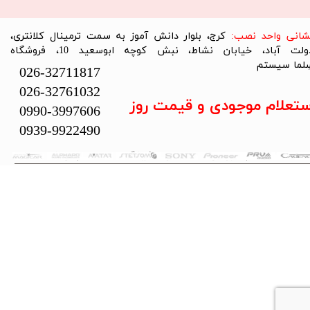
نشانی واحد نصب:
کرج، بلوار دانش آموز به سمت ترمینال کلانتری،
دولت آباد، خیابان نشاط، نبش کوچه ابوسعید 10، فروشگاه
لما سیستم​​​​​​​
026-32711817
026-32761032
ستعلام موجودی و قیمت روز
0990-3997606
0939-9922490
تمام حقوق این سایت متعلق به فروشگاه سلما سیستم می‌باشد.