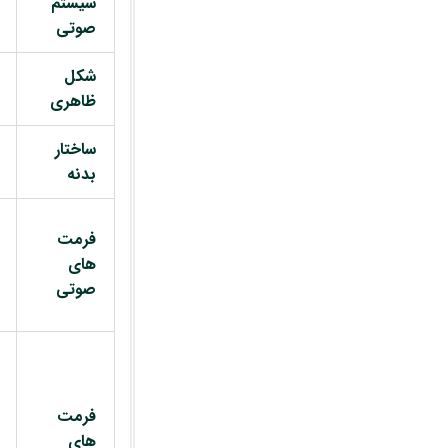
سیستم
صوتی
شکل
ظاهری
ساختار
بدنه
فرمت
های
صوتی
فرمت
های