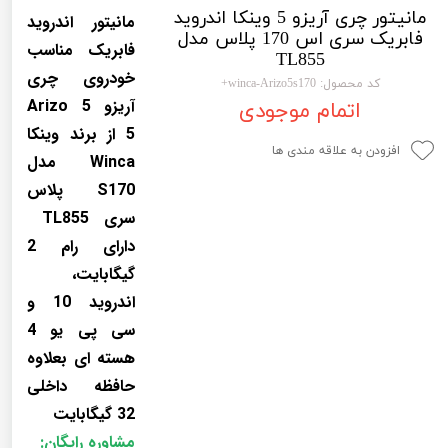
مانیتور چری آریزو 5 وینکا اندروید
لیفان LIFAN
سنسور دنده عقب Sensor
مانیتور اندروید
فابریک سری اس 170 پلاس مدل
فابریک مناسب
رنو RENAULT
دوربین خودرو Car Camera
TL855
خودروی چری
کد محصول: winca-Arizo5s170+
جک JAC
دوربین ثبت وقایع (CAM
آریزو 5 Arizo
اتمام موجودی
نیسان NISSAN
پاور ویندوز Power Windows
5 از برند وینکا
افزودن به علاقه مندی ها
Winca مدل
جیلی GEELY
پاور سانروف Power Sunroof
S170 پلاس
سیتروئن CITROEN
باند و بلندگو و 
سری TL855
دارای رام 2
بی ام و BMW
آمپلی فایر خودر
گیگابایت،
مرسدس بنز MERCEDES BENZ
طاقچه MDF و 3D عقب خودرو
اندروید 10 و
سی پی یو 4
هسته ای بعلاوه
حافظه داخلی
32 گیگابایت
مشاوره رایگان: